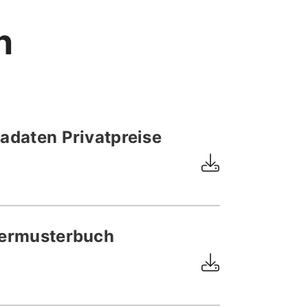
n
daten Privatpreise
ermusterbuch