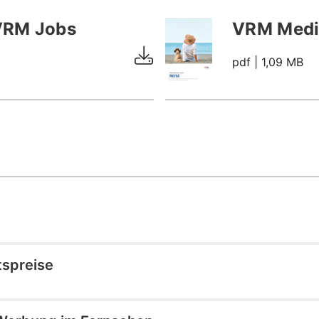
VRM Jobs
VRM Medi
pdf
| 1,09 MB
tspreise