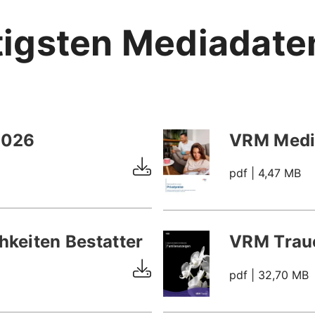
tigsten Mediadate
2026
VRM Media
pdf
| 4,47 MB
keiten Bestatter
VRM Trau
pdf
| 32,70 MB