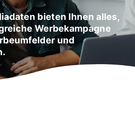
iadaten bieten Ihnen alles,
olgreiche Werbekampagne
erbeumfelder und
n.