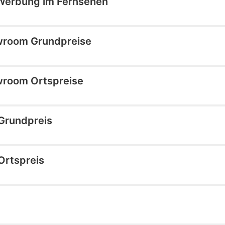
 Werbung im Fernsehen
wroom Grundpreise
wroom Ortspreise
 Grundpreis
Ortspreis