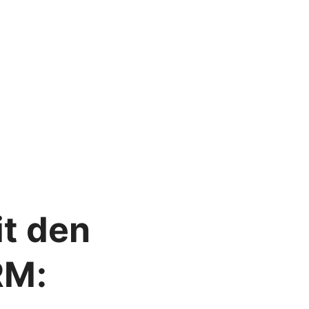
it den
RM: