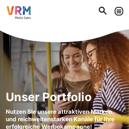
Unser Portfolio
Nutzen Sie unsere attraktiven Marken
und reichweitenstarken Kanäle für Ihre
erfolgreiche Werbekampagne!