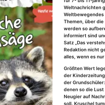
für 7- bis 11-jähr
Weltnachrichten 
Weltbewegendes f
Themen, über die 
werden so aufbere
informiert sind u
Satz „Das verstehs
Redaktion nicht g
alles, wenn es nur 
Größten Wert lege
der Kinderzeitung
der Grundschüler:
denen so die Lust
Neugier auf Nach
soll. Kruschel tum