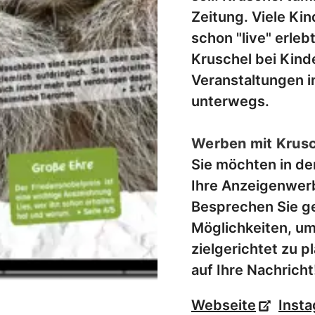
Zeitung. Viele Ki
schon "live" erlebt
Kruschel bei Kind
Veranstaltungen i
unterwegs.
Werben mit Krusc
Sie möchten in de
Ihre Anzeigenwer
Besprechen Sie ger
Möglichkeiten, u
zielgerichtet zu p
auf Ihre Nachricht
Webseite
Inst